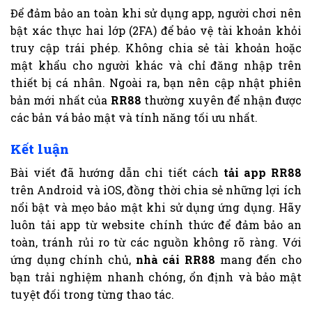
Để đảm bảo an toàn khi sử dụng app, người chơi nên
bật xác thực hai lớp (2FA) để bảo vệ tài khoản khỏi
truy cập trái phép. Không chia sẻ tài khoản hoặc
mật khẩu cho người khác và chỉ đăng nhập trên
thiết bị cá nhân. Ngoài ra, bạn nên cập nhật phiên
bản mới nhất của
RR88
thường xuyên để nhận được
các bản vá bảo mật và tính năng tối ưu nhất.
Kết luận
Bài viết đã hướng dẫn chi tiết cách
tải app RR88
trên Android và iOS, đồng thời chia sẻ những lợi ích
nổi bật và mẹo bảo mật khi sử dụng ứng dụng. Hãy
luôn tải app từ website chính thức để đảm bảo an
toàn, tránh rủi ro từ các nguồn không rõ ràng. Với
ứng dụng chính chủ,
nhà cái RR88
mang đến cho
bạn trải nghiệm nhanh chóng, ổn định và bảo mật
tuyệt đối trong từng thao tác.