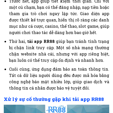
Trước hết, app giúp tiết kiệm thời gian. Chỉ với
một cú chạm, bạn có thể đăng nhập, nạp tiền hoặc
tham gia trò chơi ngay lập tức. Giao diện app
được thiết kế trực quan, hiển thị rõ ràng các danh
mục như cá cược, casino, thể thao, slot game, giúp
người chơi thao tác dễ dàng hơn bao giờ hết.
Thứ hai,
tải app RR88
giúp bạn tránh tình trạng
bị chặn link truy cập. Một số nhà mạng thường
chặn website nhà cái, nhưng với app riêng biệt,
bạn luôn có thể truy cập ổn định và nhanh hơn.
Cuối cùng, ứng dụng đảm bảo an toàn thông tin.
Tất cả dữ liệu người dùng đều được mã hóa bằng
công nghệ bảo mật nhiều lớp, giúp giao dịch và
thông tin cá nhân được bảo vệ tuyệt đối.
Xử lý sự cố thường gặp khi tải app RR88