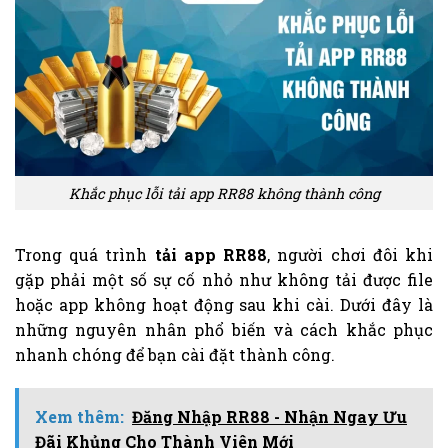
Khắc phục lỗi tải app RR88 không thành công
Trong quá trình
tải app RR88
, người chơi đôi khi
gặp phải một số sự cố nhỏ như không tải được file
hoặc app không hoạt động sau khi cài. Dưới đây là
những nguyên nhân phổ biến và cách khắc phục
nhanh chóng để bạn cài đặt thành công.
Xem thêm:
Đăng Nhập RR88 - Nhận Ngay Ưu
Đãi Khủng Cho Thành Viên Mới