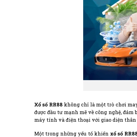
Xổ số RR88
không chỉ là một trò chơi may
được đầu tư mạnh mẽ về công nghệ, đảm bả
máy tính và điện thoại với giao diện thân
Một trong những yếu tố khiến
xổ số RR8