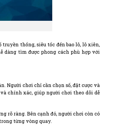
ruyền thống, siêu tốc đến bao lô, lô xiên,
 dễ dàng tìm được phong cách phù hợp với
n. Người chơi chỉ cần chọn số, đặt cược và
à chính xác, giúp người chơi theo dõi dễ
ng rõ ràng. Bên cạnh đó, người chơi còn có
 trong từng vòng quay.