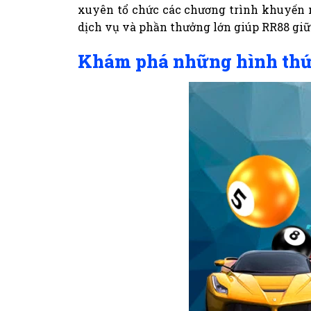
xuyên tổ chức các chương trình khuyến m
dịch vụ và phần thưởng lớn giúp RR88 giữ 
Khám phá những hình thức