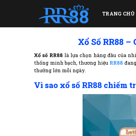
Skip
to
TRANG CHỦ
content
Xổ Số RR88 –
Xổ số RR88
là lựa chọn hàng đầu của nhi
thống minh bạch, thương hiệu
RR88
đang 
thưởng lớn mỗi ngày.
Vì sao xổ số RR88 chiếm tr