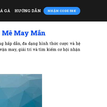
Á GÀ
HƯỚNG DẪN
NHẬN CODE 58K
am Mê May Mắn
ởng hấp dẫn, đa dạng hình thức cược và hệ
ận may, giải trí và tìm kiếm cơ hội nhận