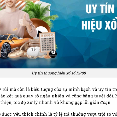
Uy tín thương hiệu xổ số RR88
 rủi mà còn là biểu tượng của sự minh bạch và uy tín tr
o kết quả quay số ngẫu nhiên và công bằng tuyệt đối. N
 thiện, tốc độ xử lý nhanh và không gặp lỗi gián đoạn.
8
được yêu thích chính là tỷ lệ trả thưởng vượt trội so 